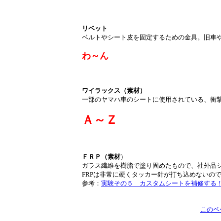
リベット
ベルトやシート皮を固定するための金具。旧車
わ～ん
ワイラックス（素材）
一部のヤマハ車のシートに使用されている、衝
Ａ～Ｚ
ＦＲＰ（素材
）
ガラス繊維を樹脂で塗り固めたもので、社外品
FRPは非常に硬くタッカー針が打ち込めないの
参考：
実験その５ カスタムシートを補修する
このペ