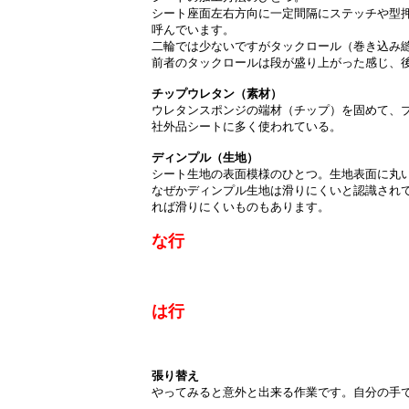
シート座面左右方向に一定間隔にステッチや型
呼んでいます。
二輪では少ないですがタックロール（巻き込み
前者のタックロールは段が盛り上がった感じ、
チップウレタン（素材）
ウレタンスポンジの端材（チップ）を固めて、
社外品シートに多く使われている。
ディンプル（生地）
シート生地の表面模様のひとつ。生地表面に丸
なぜかディンプル生地は滑りにくいと認識され
れば滑りにくいものもあります。
な行
は行
張り替え
やってみると意外と出来る作業です。自分の手