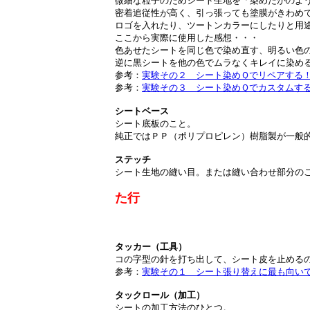
微細な粒子のためシート生地を「染めたかのよ
密着追従性が高く、引っ張っても塗膜がきわめ
ロゴを入れたり、ツートンカラーにしたりと用
ここから実際に使用した感想・・・
色あせたシートを同じ色で染め直す、明るい色
逆に黒シートを他の色でムラなくキレイに染め
参考：
実験その２ シート染めＱでリペアする
参考：
実験その３ シート染めＱでカスタムす
シートベース
シート底板のこと。
純正ではＰＰ（ポリプロピレン）樹脂製が一般
ステッチ
シート生地の縫い目。または縫い合わせ部分の
た行
タッカー（工具）
コの字型の針を打ち出して、シート皮を止める
参考：
実験その１ シート張り替えに最も向い
タックロール（加工）
シートの加工方法のひとつ。