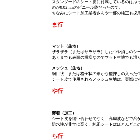
スタンダードのシート皮に付属しているのはぶ
のが0.02mmのビニール袋だったので。
ちなみにシート加工業者さんや一部の純正も採
ま行
マット（生地）
ザラザラ（またはサラサラ）したつや消しのシ
あくまでも表面の模様なのでマット生地でも滑
メッシュ（生地）
網目状、または格子状の細かな型押しの入った
シート皮で使用されるメッシュ生地は、実際に
や行
溶着（加工）
シート皮を縫い合わせでなく、高周波などで溶
防水性が非常に高く、純正シートはほとんどこ
ら行