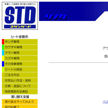
ア
部
ベス