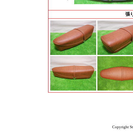
張
Copyright St