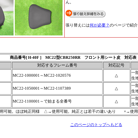
ん。
張り替えには
何が必要？
のページで紹介
商品番号[ H-40F ] MC22型CBR250RR
フロント用シート皮 対応
対応するフレーム番号
対応記号
一
MC22-1000001～MC22-1020576
△
生
一
MC22-1050001～MC22-1107389
△
生
一
MC22-1100001～で始まる全番号
△
生
使用可能。ほぼ純正同様 △→使用可能。純正とは若干の違いあり ×→使用
このページのトップへもどる