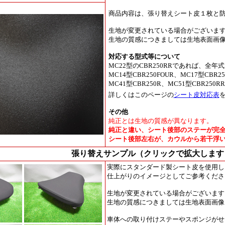
商品内容は、張り替えシート皮１枚と
生地が変更されている場合がございま
生地の質感につきましては生地表面画
対応する型式等について
MC22型のCBR250RRであれば、全
MC14型CBR250FOUR、MC17型CBR25
MC41型CBR250R、MC51型CBR2
詳しくはこのページの
シート皮対応表
その他
純正とは生地の質感が異なります。
純正と違い、シート後部のステーが完
シート後部左右が、カウルから若干浮
張り替えサンプル（クリックで拡大します
実際にスタンダード製シート皮を使用し
仕上がりのイメージとしてご参考くださ
生地が変更されている場合がございます
生地の質感につきましては生地表面画像
車体への取り付けステーやスポンジがせ