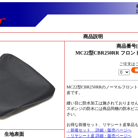
商品説明
商品番号[
MC22型CBR250RR 
ご注文は
MC22型CBR250RRのノーマルフ
皮です。
縫い目に防水加工は施されておりませ
スポンジの防水には商品同梱の防水ビ
さい。
お得な前後セット、リヤシート皮単品
・前後セット 詳細・販売ページへ
生地表面
・リヤシート皮 詳細・販売ページへ