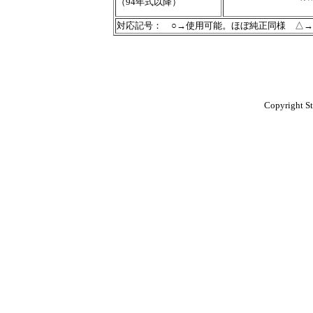
（94年式以降）
対応記号： ○→使用可能。ほぼ純正同様 △
Copyright St