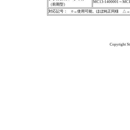
MC13-1400001～MC1
（前期型）
対応記号： ○→使用可能。ほぼ純正同様 △
Copyright St