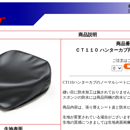
商品説明
商品番号
ＣＴ１１０ ハンターカ
ご注文は
CT110ハンターカブのノーマルシー
縫い目に防水加工は施されておりませ
スポンジの防水には商品同梱の防水ビ
商品内容は、張り替えシート皮と防水
生地が変更されている場合がございま
生地の質感につきましては生地表面画
生地表面