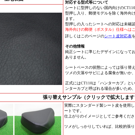
対応する型式等について
シートに型押しのない国内向けのCT1
型押し入り、郵便モデルを除く海外向
ます。
型押しの入ったシートへの対応は未確
海外向けの
郵便（ポスタル）仕様へは
詳しくはこのページの
シート皮対応表
その他情報
純正シートに準じたデザインになってお
ありません。
シートベースの状態によっては張り替
ツメの欠落やサビによる腐食が無いか
正式にはCT110は「ハンターカブ」
ンターカブと呼ばれる場合が多いため
張り替えサンプル（クリックで拡大します
実際にスタンダード製シート皮を使用し、
ートです。
仕上がりのイメージとしてご参考くださ
ツメがしっかりしていれば、比較的張り