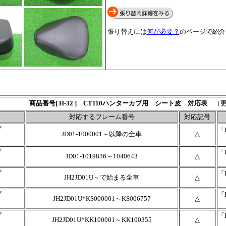
張り替えには
何が必要？
のページで紹介
商品番号[ H-32 ] CT110ハンターカブ用
シート皮 対応表
（更
対応するフレーム番号
対応記号
ブ
「
JD01-1000001～以降の全車
△
ブ
「
JD01-1019836～1040643
△
ブ
「
JH2JD01U～で始まる全車
△
ブ
「
JH2JD01U*KS000001～KS006757
△
ブ
「
JH2JD01U*KK100001～KK100355
△