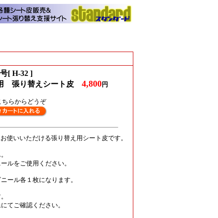
[ H-32 ]
4,800
ブ用 張り替えシート皮
円
こちらからどうぞ
トにお使いいただける張り替え用シート皮です。
ん。
ニールをご使用ください。
ビニール
各１枚になります。
す。
像にてご確認ください。