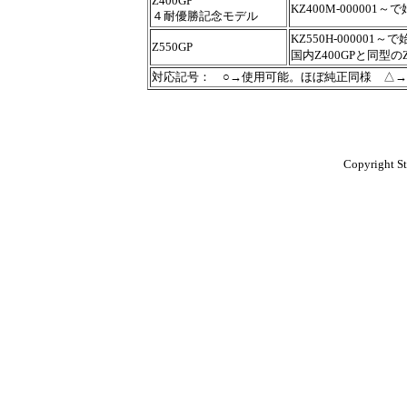
Z400GP
KZ400M-000001
４耐優勝記念モデル
KZ550H-000001～
Z550GP
国内Z400GPと同型のZ
対応記号： ○→使用可能。ほぼ純正同様 △
Copyright St