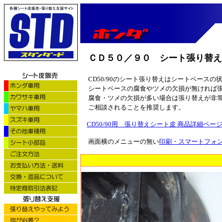
ＣＤ５０／９０ シート張り替え
CD50/90のシート張り替えはシートベース
シートベースの腐食やツメの欠損が無ければ
腐食・ツメの欠損が多い場合は張り替えが非
ご相談されることを推奨します。
CD50/90用 張り替えシート皮 商品詳細ペー
画面横のメニューの無い
印刷・スマートフォ