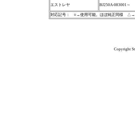
エストレヤ
BJ250A-083001～
対応記号： ○→使用可能。ほぼ純正同様 △
Copyright St