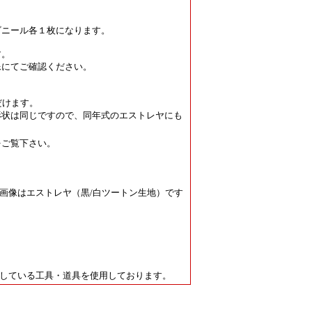
ビニール
各１枚になります。
す。
像にてご確認ください。
だけます。
形状は同じですので
、同年式の
エストレヤにも
をご覧下さい。
画像はエストレヤ（黒/白ツートン生地）です
している工具・道具を使用しております。