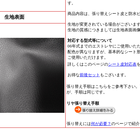
す。
商品内容は、張り替えシート皮と防水
生地表面
生地が変更されている場合がございま
生地の質感につきましては生地表面画
対応する型式等について
06年式までのエストレヤにご使用いた
配色が異なりますが、基本的なシート
ご使用いただけます。
詳しくはこのページの
シート皮対応表
お得な
前後セット
もございます。
張り替え手順はこちらをご参考下さい。
が、手順は同じです。
リヤ張り替え手順
張り替えには
何が必要？
のページで紹介