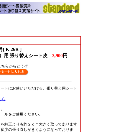
[ K-26R ]
）用 張り替えシート皮
3,900
円
こちらからどうぞ
シートにお使いいただける、張り替え用シート
ちら
ん。
ニールをご使用ください。
分を純正よりも約２ｃｍ大きく取ってあります
た
多少の張り直しがきくよう
になっておりま