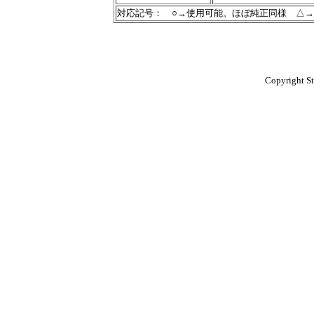
対応記号： ○→使用可能。ほぼ純正同様 △
Copyright St